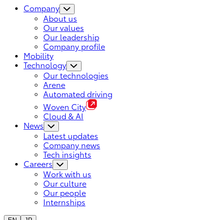
Company
About us
Our values
Our leadership
Company profile
Mobility
Technology
Our technologies
Arene
Automated driving
Woven City
Cloud & AI
News
Latest updates
Company news
Tech insights
Careers
Work with us
Our culture
Our people
Internships