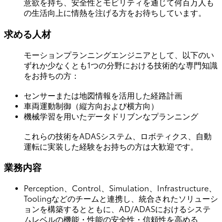
意欲を持ち、安全性とモビリティを通じて何百万人も
の生活向上に情熱を注げる方をお待ちしています。
求める人材
モーションプランニングエンジニアとして、以下のい
ずれか少なくとも1つの分野における技術的な専門知識
をお持ちの方：
センサーまたは地図情報を活用した経路計画
車両運動制御（縦方向および横方向）
機械学習を用いたデータドリブンなプランニング
これらの技術をADASシステム、ロボティクス、自動
運転に実装した経験をお持ちの方は大歓迎です。
業務内容
Perception、Control、Simulation、Infrastructure、
Toolingなどのチームと連携し、統合されたソリューシ
ョンを構築するとともに、AD/ADASにおけるシステ
ムレベルの機能・性能の安全性・信頼性を高める