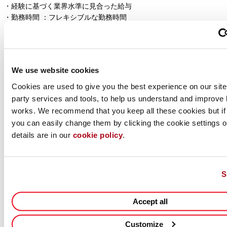
・経験に基づく業界水準に見合った給与
・勤務時間 ：フレキシブルな勤務時間
・年次有給休暇：年間20日（初年度は入社月により日数が異なる）
・私傷病休暇：年間6日（初年度は入社月により日数が異なる）
・休日：土日、祝日、その他当社が定めた日
・社会保険：健康保険、厚生年金保険、労災保険、雇用保険、介護
We use website cookies
保険
・住宅手当
Cookies are used to give you the best experience on our site,
・退職金制度
party services and tools, to help us understand and improve 
・レンタカーサポート
works. We recommend that you keep all these cookies but if
・社内研修制度（ソフトウェア学習・語学学習）
you can easily change them by clicking the cookie settings op
details are in our
cookie policy
.
私たちのコミットメント
・当社は機会均等な雇用を実現し、多様性を尊重しています。
・お預かりした個人情報は、採用および入社手続きにのみ使用いた
します。詳細については、
個人情報規約
をご覧ください。
S
Apply for this job
Back to Job Search
Accept all
Customize