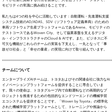
モビリティの常識に挑み続けることです。
私たちは4つの柱を中心に活動しています：自動運転・先進運転支援
システム技術のAD/ADAS、SDV（ソフトウェア定義車両）のための
車両ソフトウェア生産プラットフォームであるArene、モビリティの
テストコースであるWoven City、そして協業基盤を支えるデジタ
ル・インフラストラクチャのCloud & AIです。また、ビジネスに不
可欠な機能がこれらのチームの実装を下支えし、一丸となって「事
故ゼロ社会」と「幸せの量産」の実現に向けて取り組んでいます。
=======================================================
チームについて
エンタープライズAIチームは、トヨタおよびその関連会社に強力なAI
イノベーションプラットフォームを提供することに専念していま
す。我々の使命は、トヨタグループ内で自動運転などの画期的なプ
ロジェクトを推進するための包括的なエンドツーエンドの機械学習
エコシステムを提供することです。「Woven by Toyota」の標準化
された機械学習プラットフォームとして、トレーニングや推論から