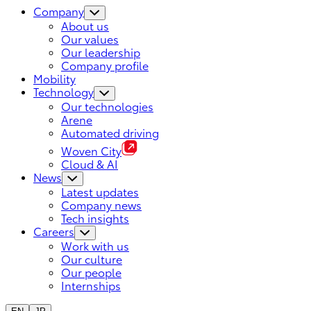
Company
About us
Our values
Our leadership
Company profile
Mobility
Technology
Our technologies
Arene
Automated driving
Woven City
Cloud & AI
News
Latest updates
Company news
Tech insights
Careers
Work with us
Our culture
Our people
Internships