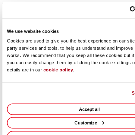
す。つきましては、いずれか一方のみにご応募いただきますようお
願い申し上げます。
・ご応募の際には、できるだけ英文レジュメのご提出をお願いして
おりますが、何らかの理由で日本語職務経歴書をご提出いただいた
場合、ポジションによっては選考過程で英文レジュメの提出をお願
We use website cookies
いすることがございますので、あらかじめご了承ください。
Cookies are used to give you the best experience on our site,
party services and tools, to help us understand and improve 
待遇・福利厚生
works. We recommend that you keep all these cookies but if
・経験に基づく業界水準に見合った給与
you can easily change them by clicking the cookie settings op
・勤務時間 ：フレキシブルな勤務時間
details are in our
cookie policy
.
・年次有給休暇：年間20日（初年度は入社月により日数が異なる）
・私傷病休暇：年間6日（初年度は入社月により日数が異なる）
・休日：土日、祝日、その他当社が定めた日
・社会保険：健康保険、厚生年金保険、労災保険、雇用保険、介護
S
保険
・住宅手当
Accept all
・退職金制度
・レンタカーサポート
Customize
・社内研修制度（ソフトウェア学習・語学学習）