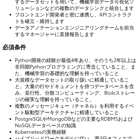
するデータセットを用いて、機械学習データ可視化ソ
リューションなどの複数のデータシンクと統合します
フロントエンド開発者と密に連携し、APIコントラク
トを確立・維持します
データアノテーションエンジニアリングチームを担当
するマネージャーに直接報告します
必須条件
Python開発の経験が最低4年あり、そのうち2年以上は
非同期Pythonプログラミングに専念していること、ま
た、機械学習の基礎的な理解を持っていること
大規模なデータセットの取り扱いに精通しているこ
と。大量の行やドキュメントを持つデータベースを含
み、並行性、分散コンピューティング、Blobストレー
ジの確実な理解を持っていること。
複数のメッセージキュー（チャネル）を利用するイベ
ント駆動型アーキテクチャに精通していること
PostgreSQLやMongoDBなどの主要なRDBMSおよび
NoSQLデータベースの知識
Kubernetesの実務経験
ハイブリッドワークモデルに従い、週3日オフィスで