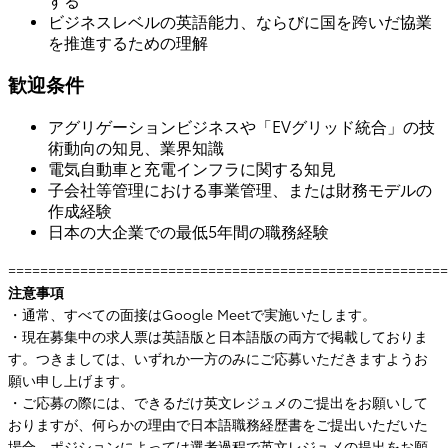
する
ビジネスレベルの英語能力、ならびに国を跨いだ協業
を推進するための理解
歓迎条件
アグリゲーションビジネスや「EVグリッド統合」の技
術動向の知見、業界知識
電気自動車と充電インフラに関する知見
子会社等管理における事業管理、または財務モデルの
作成経験
日本の大企業での最低5年間の職務経験
=======================================================
注意事項
・通常、すべての面接はGoogle Meetで実施いたします。
・現在募集中の求人票は英語版と日本語版の両方で掲載しておりま
す。つきましては、いずれか一方のみにご応募いただきますようお
願い申し上げます。
・ご応募の際には、できるだけ英文レジュメのご提出をお願いして
おりますが、何らかの理由で日本語職務経歴書をご提出いただいた
場合、ポジションによっては選考過程で英文レジュメの提出をお願