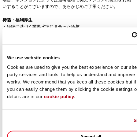
いすることがございますので、あらかじめご了承ください。
待遇・福利厚生
・経験に基づく業界水準に見合った給与
・勤務時間 ：フレキシブルな勤務時間
・年次有給休暇：年間20日（初年度は入社月により日数が異なる）
・私傷病休暇：年間6日（初年度は入社月により日数が異なる）
・休日：土日、祝日、その他当社が定めた日
We use website cookies
・社会保険：健康保険、厚生年金保険、労災保険、雇用保険、介護
保険
Cookies are used to give you the best experience on our site,
・住宅手当
party services and tools, to help us understand and improve 
・退職金制度
works. We recommend that you keep all these cookies but if
・レンタカーサポート
you can easily change them by clicking the cookie settings op
・社内研修制度（ソフトウェア学習・語学学習）
details are in our
cookie policy
.
私たちのコミットメント
・当社は機会均等な雇用を実現し、多様性を尊重しています。
S
・お預かりした個人情報は、採用および入社手続きにのみ使用いた
します。詳細については、
個人情報規約
をご覧ください。
Apply for this job
Back to Job Search
Accept all