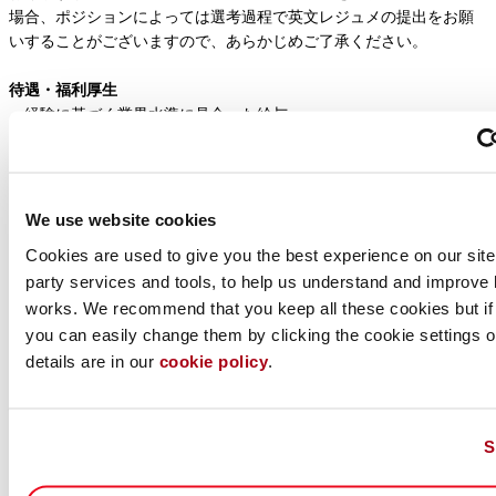
場合、ポジションによっては選考過程で英文レジュメの提出をお願
いすることがございますので、あらかじめご了承ください。
待遇・福利厚生
・経験に基づく業界水準に見合った給与
・勤務時間 ：フレキシブルな勤務時間
・年次有給休暇：年間20日（初年度は入社月により日数が異なる）
・私傷病休暇：年間6日（初年度は入社月により日数が異なる）
・休日：土日、祝日、その他当社が定めた日
We use website cookies
・社会保険：健康保険、厚生年金保険、労災保険、雇用保険、介護
Cookies are used to give you the best experience on our site,
保険
party services and tools, to help us understand and improve 
・住宅手当
works. We recommend that you keep all these cookies but if
・退職金制度
・レンタカーサポート
you can easily change them by clicking the cookie settings op
・社内研修制度（ソフトウェア学習・語学学習）
details are in our
cookie policy
.
私たちのコミットメント
・当社は機会均等な雇用を実現し、多様性を尊重しています。
S
・お預かりした個人情報は、採用および入社手続きにのみ使用いた
します。詳細については、
個人情報規約
をご覧ください。