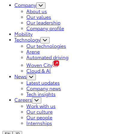
Company
About us
Our values
Our leadership
Company profile
Mobility
Technology
Our technologies
Arene
Automated driving
Woven City
Cloud & AI
News
Latest updates
Company news
Tech insights
Careers
Work with us
Our culture
Our people
Internships