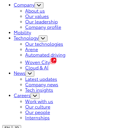
Company
About us
Our values
Our leadership
Company profile
Mobility
Technology
Our technologies
Arene
Automated driving
Woven City
Cloud & AI
News
Latest updates
Company news
Tech insights
Careers
Work with us
Our culture
Our people
Internships