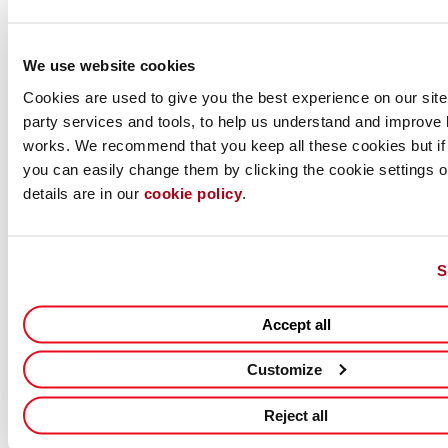
おりますが、何らかの理由で日本語職務経歴書をご提出いただいた
場合、ポジションによっては選考過程で英文レジュメの提出をお願
We use website cookies
いすることがございますので、あらかじめご了承ください。
Cookies are used to give you the best experience on our site,
待遇・福利厚生
party services and tools, to help us understand and improve 
・経験に基づく業界水準に見合った給与
works. We recommend that you keep all these cookies but if
・勤務時間 ：フレキシブルな勤務時間
you can easily change them by clicking the cookie settings op
・年次有給休暇：年間20日（初年度は入社月により日数が異なる）
details are in our
cookie policy
.
・私傷病休暇：年間6日（初年度は入社月により日数が異なる）
・休日：土日、祝日、その他当社が定めた日
・社会保険：健康保険、厚生年金保険、労災保険、雇用保険、介護
保険
S
・住宅手当
・退職金制度
Accept all
・レンタカーサポート
・社内研修制度（ソフトウェア学習・語学学習）
Customize
私たちのコミットメント
Reject all
・当社は機会均等な雇用を実現し、多様性を尊重しています。
・お預かりした個人情報は、採用および入社手続きにのみ使用いた