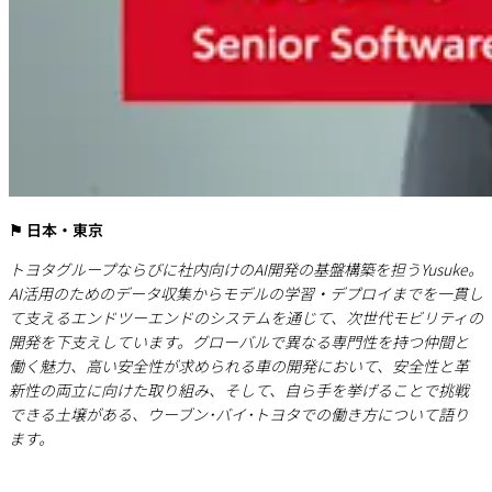
⚑ 日本・東京
トヨタグループならびに社内向けのAI開発の基盤構築を担うYusuke。
AI活用のためのデータ収集からモデルの学習・デプロイまでを一貫し
て支えるエンドツーエンドのシステムを通じて、次世代モビリティの
開発を下支えしています。グローバルで異なる専門性を持つ仲間と
働く魅力、高い安全性が求められる車の開発において、安全性と革
新性の両立に向けた取り組み、そして、自ら手を挙げることで挑戦
できる土壌がある、ウーブン･バイ･トヨタでの働き方について語り
ます。