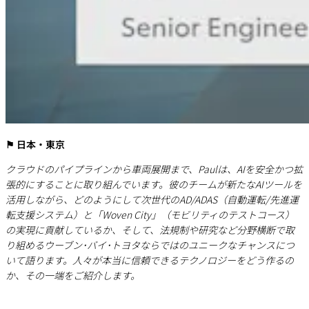
⚑ 日本・東京
クラウドのパイプラインから車両展開まで、Paulは、AIを安全かつ拡
張的にすることに取り組んでいます。彼のチームが新たなAIツールを
活用しながら、どのようにして次世代のAD/ADAS（自動運転/先進運
転支援システム）と「Woven City」（モビリティのテストコース）
の実現に貢献しているか、そして、法規制や研究など分野横断で取
り組めるウーブン･バイ･トヨタならではのユニークなチャンスにつ
いて語ります。人々が本当に信頼できるテクノロジーをどう作るの
か、その一端をご紹介します。