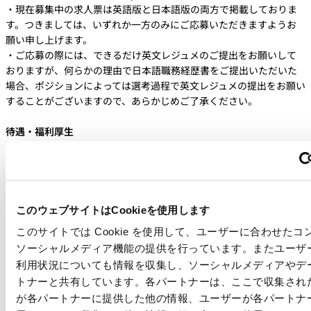
・現在募集中の求人票は英語版と日本語版の両方で掲載しておりま
す。つきましては、いずれか一方のみにご応募いただきますようお
願い申し上げます。
・ご応募の際には、できるだけ英文レジュメのご提出をお願いして
おりますが、何らかの理由で日本語職務経歴書をご提出いただいた
場合、ポジションによっては選考過程で英文レジュメの提出をお願い
することがございますので、あらかじめご了承ください。
待遇・福利厚生
・経験に基づく業界水準に見合った給与
・勤務時間 ：フレキシブルな勤務時間
・年次有給休暇：年間20日（初年度は入社月により日数が異なる）
・私傷病休暇：年間6日（初年度は入社月により日数が異なる）
・休日：土日、祝日、その他当社が定めた日
このウェブサイトはCookieを使用します
・社会保険：健康保険、厚生年金保険、労災保険、雇用保険、介護
このサイトでは Cookie を使用して、ユーザーに合わせた
保険
ソーシャルメディア機能の提供を行っています。またユーザ
・住宅手当
利用状況についても情報を収集し、ソーシャルメディアやデ
・退職金制度
トナーと共有しています。各パートナーは、ここで収集され
・レンタカーサポート
が各パートナーに提供した他の情報、ユーザーが各パートナ
・社内研修制度（ソフトウェア学習・語学学習）