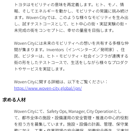
トヨタはモビリティの意味を再定義します。ヒト、モノ、情
報、そしてエネルギーを動かし、モビリティの常識に挑み続け
ます。Woven Cityでは、このような様々なモビリティを生み出
し、試すテストコースとして、ヒト中心の街・実証実験の街・
未完成の街をコンセプトに、幸せの量産を目指します。
Woven Cityには未来のモビリティへの想いを共有する多様な仲
間が集まります。Inventors（インベンターズ／発明家）、住
民、ビジターは、ヒト・モビリティ・社会インフラが連携する
街の形をしたテストコースで、生活をしながら様々なプロダク
トやサービスを実証します。
Woven Cityに関する詳細は、以下をご覧ください：
https://www.woven-city.global/jpn/
求める人材
Woven Cityにて、Safety Ops, Manager, City Operationとし
て、都市全体の施設・設備運用の安全管理・推進の中心的役割
を担う方を募集しています。施設・設備の計画、管理、保守業
務に加え、工事・作業現場の安全確保、労働安全衛生、災害対