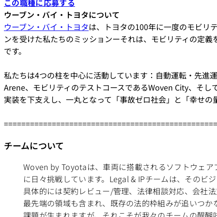
この職種に応募する
ウーブン・バイ・トヨタについて
ウーブン・バイ・トヨタ
は、トヨタの100年に一度のモビ
ンを受けた私たちのミッションーそれは、モビリティの定義
です。
私たちは4つの柱を中心に活動しています：自動運転・先進運
Arene、モビリティのテストコースであるWoven City
実装を下支えし、一丸となって「事故ゼロ社会」と「幸せの
================================================
チームについて
Woven by Toyotaは、車両に搭載されるソフト
に日々挑戦しています。Legal & IPチームは、そ
具体的には契約レビュー/管理、法律相談対応、会社法
最先端の領域も含まれ、既存の法的枠組みが追いつか
課題が生まれますが、それこそが我々のチームの醍醐