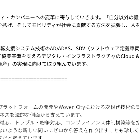
リティ・カンパニーへの変革に寄与していきます。「自分以外の
を拡げ、そしてモビリティが社会に貢献する方法を拡張し、人
転支援システム技術のAD/ADAS、SDV（ソフトウェア定義
、そして協業基盤を支えるデジタル・インフラストラクチャのClou
量産」の実現に向けて取り組んでいます。
=========================
ウェアプラットフォームの開発やWoven Cityにおける次世
のビジネスを法的な側面から支えています。
対応、トラブル・紛争対応、コンプライアンス体制構築等を担
ないような新しい問いにゼロから答えを作り出すことも珍しく
味だと考えています。