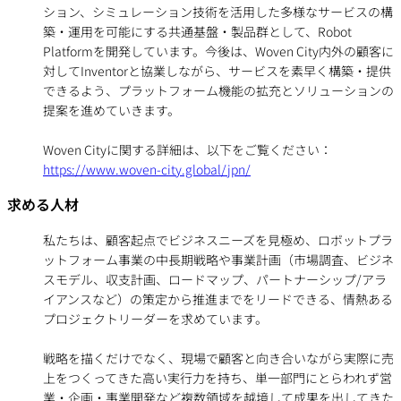
ション、シミュレーション技術を活用した多様なサービスの構
築・運用を可能にする共通基盤・製品群として、Robot
Platformを開発しています。今後は、Woven City内外の顧客に
対してInventorと協業しながら、サービスを素早く構築・提供
できるよう、プラットフォーム機能の拡充とソリューションの
提案を進めていきます。
Woven Cityに関する詳細は、以下をご覧ください：
https://www.woven-city.global/jpn/
求める人材
私たちは、顧客起点でビジネスニーズを見極め、ロボットプラ
ットフォーム事業の中長期戦略や事業計画（市場調査、ビジネ
スモデル、収支計画、ロードマップ、パートナーシップ/アラ
イアンスなど）の策定から推進までをリードできる、情熱ある
プロジェクトリーダーを求めています。
戦略を描くだけでなく、現場で顧客と向き合いながら実際に売
上をつくってきた高い実行力を持ち、単一部門にとらわれず営
業・企画・事業開発など複数領域を越境して成果を出してきた