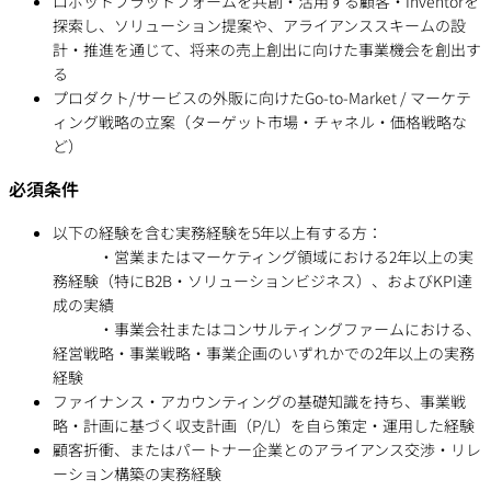
ロボットプラットフォームを共創・活用する顧客・Inventorを
探索し、ソリューション提案や、アライアンススキームの設
計・推進を通じて、将来の売上創出に向けた事業機会を創出す
る
プロダクト/サービスの外販に向けたGo-to-Market / マーケテ
ィング戦略の立案（ターゲット市場・チャネル・価格戦略な
ど）
必須条件
以下の経験を含む実務経験を5年以上有する方：
・営業またはマーケティング領域における2年以上の実
務経験（特にB2B・ソリューションビジネス）、およびKPI達
成の実績
・事業会社またはコンサルティングファームにおける、
経営戦略・事業戦略・事業企画のいずれかでの2年以上の実務
経験
ファイナンス・アカウンティングの基礎知識を持ち、事業戦
略・計画に基づく収支計画（P/L）を自ら策定・運用した経験
顧客折衝、またはパートナー企業とのアライアンス交渉・リレ
ーション構築の実務経験