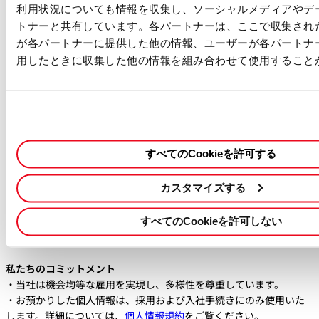
おりますが、何らかの理由で日本語職務経歴書をご提出いただいた
利用状況についても情報を収集し、ソーシャルメディアやデ
場合、ポジションによっては選考過程で英文レジュメの提出をお願い
トナーと共有しています。各パートナーは、ここで収集され
することがございますので、あらかじめご了承ください。
が各パートナーに提供した他の情報、ユーザーが各パートナ
用したときに収集した他の情報を組み合わせて使用すること
待遇・福利厚生
・経験に基づく業界水準に見合った給与
・勤務時間 ：フレキシブルな勤務時間
・年次有給休暇：年間20日（初年度は入社月により日数が異なる）
・私傷病休暇：年間6日（初年度は入社月により日数が異なる）
・休日：土日、祝日、その他当社が定めた日
すべてのCookieを許可する
・社会保険：健康保険、厚生年金保険、労災保険、雇用保険、介護
保険
カスタマイズする
・住宅手当
・退職金制度
・レンタカーサポート
すべてのCookieを許可しない
・社内研修制度（ソフトウェア学習・語学学習）
私たちのコミットメント
・当社は機会均等な雇用を実現し、多様性を尊重しています。
・お預かりした個人情報は、採用および入社手続きにのみ使用いた
します。詳細については、
個人情報規約
をご覧ください。