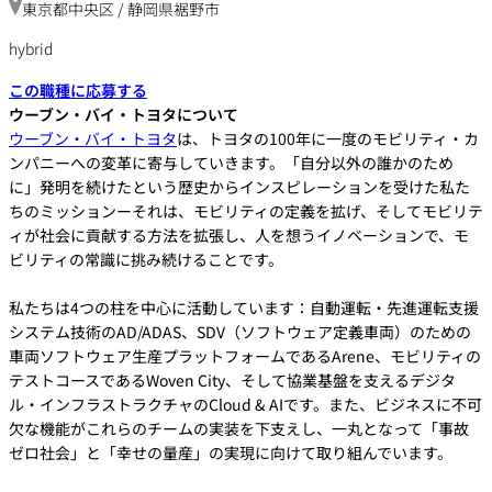
東京都中央区 / 静岡県裾野市
hybrid
この職種に応募する
ウーブン・バイ・トヨタについて
ウーブン・バイ・トヨタ
は、トヨタの100年に一度のモビリティ・カ
ンパニーへの変革に寄与していきます。「自分以外の誰かのため
に」発明を続けたという歴史からインスピレーションを受けた私た
ちのミッションーそれは、モビリティの定義を拡げ、そしてモビリテ
ィが社会に貢献する方法を拡張し、人を想うイノベーションで、モ
ビリティの常識に挑み続けることです。
私たちは4つの柱を中心に活動しています：自動運転・先進運転支援
システム技術のAD/ADAS、SDV（ソフトウェア定義車両）のための
車両ソフトウェア生産プラットフォームであるArene、モビリティの
テストコースであるWoven City、そして協業基盤を支えるデジタ
ル・インフラストラクチャのCloud & AIです。また、ビジネスに不可
欠な機能がこれらのチームの実装を下支えし、一丸となって「事故
ゼロ社会」と「幸せの量産」の実現に向けて取り組んでいます。