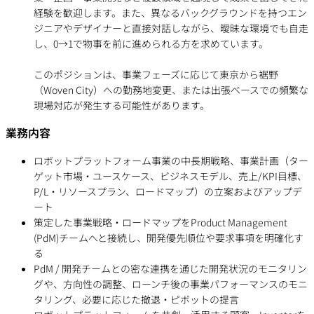
経験を歓迎します。また、異なるバックグラウンドを持つエン
ジニアやデザイナーと直接対話しながら、曖昧な環境でも自走
し、0→1で物事を前に進められる方を求めています。
このポジションは、事業フェーズに応じて東京から裾野
（Woven City）への勤務地変更、または出張ベースでの頻繁な
現場対応が発生する可能性があります。
業務内容
ロボットプラットフォーム事業の中長期戦略、事業計画（ター
ゲット市場・ユースケース、ビジネスモデル、売上/KPI目標、
P/L・リソースプラン、ロードマップ）の立案およびアップデ
ート
策定した事業戦略・ロードマップをProduct Management
(PdM)チームへと接続し、開発優先順位や要求事項を明確化す
る
PdM / 開発チームとの密な連携を通じた開発状況のモニタリン
グや、方向性の調整、ローンチ後の事業パフォーマンスのモニ
タリング、必要に応じた撤退・ピボットの提言