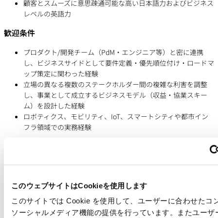
顧客とスムーズに意思疎通可能な高い日本語力およびビジネス
レベルの英語力
歓迎条件
プロダクト/開発チーム（PdM・エンジニア等）と密に連携
し、ビジネスサイドとして要件定義・優先順位付け・ロードマ
ップ策定に関わった経験
立場の異なる複数のステークホルダー間の複雑な利害を調整
し、事業として成立するビジネスモデル（収益・協業スキー
ム）を設計した経験
ロボティクス、モビリティ、IoT、スマートシティや都市イン
フラ領域での実務経験
=======================================================
注意事項
・通常、すべての面接はGoogle Meetで実施いたします。
・現在募集中の求人票は英語版と日本語版の両方で掲載しておりま
このウェブサイトはCookieを使用します
す。つきましては、いずれか一方のみにご応募いただきますようお
願い申し上げます。
このサイトでは Cookie を使用して、ユーザーに合わせた
・ご応募の際には、できるだけ英文レジュメのご提出をお願いして
ソーシャルメディア機能の提供を行っています。またユーザ