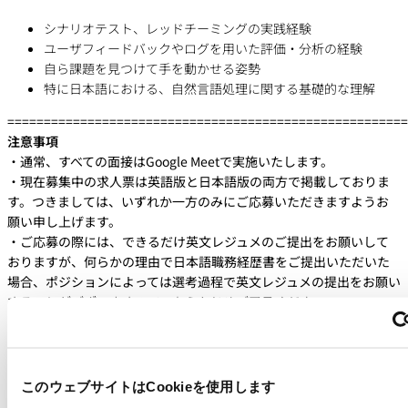
シナリオテスト、レッドチーミングの実践経験
ユーザフィードバックやログを用いた評価・分析の経験
自ら課題を見つけて手を動かせる姿勢
特に日本語における、自然言語処理に関する基礎的な理解
=======================================================
注意事項
・通常、すべての面接はGoogle Meetで実施いたします。
・現在募集中の求人票は英語版と日本語版の両方で掲載しておりま
す。つきましては、いずれか一方のみにご応募いただきますようお
願い申し上げます。
・ご応募の際には、できるだけ英文レジュメのご提出をお願いして
おりますが、何らかの理由で日本語職務経歴書をご提出いただいた
場合、ポジションによっては選考過程で英文レジュメの提出をお願い
することがございますので、あらかじめご了承ください。
待遇・福利厚生
・経験に基づく業界水準に見合った給与
・勤務時間 ：フレキシブルな勤務時間
このウェブサイトはCookieを使用します
・年次有給休暇：年間20日（初年度は入社月により日数が異なる）