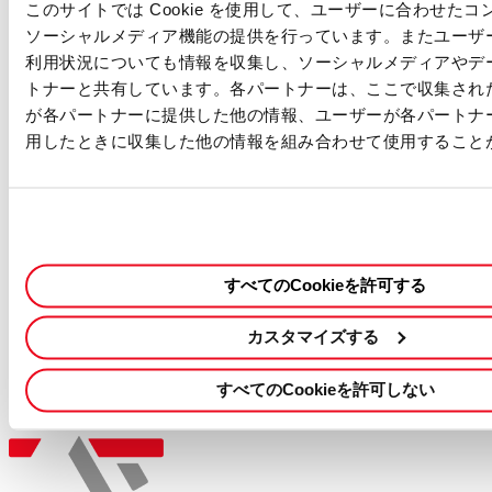
このサイトでは Cookie を使用して、ユーザーに合わせた
・私傷病休暇：年間6日（初年度は入社月により日数が異なる）
ソーシャルメディア機能の提供を行っています。またユーザ
・休日：土日、祝日、その他当社が定めた日
利用状況についても情報を収集し、ソーシャルメディアやデ
・社会保険：健康保険、厚生年金保険、労災保険、雇用保険、介護
トナーと共有しています。各パートナーは、ここで収集され
保険
・住宅手当
が各パートナーに提供した他の情報、ユーザーが各パートナ
・退職金制度
用したときに収集した他の情報を組み合わせて使用すること
・レンタカーサポート
・社内研修制度（ソフトウェア学習・語学学習）
私たちのコミットメント
・当社は機会均等な雇用を実現し、多様性を尊重しています。
・お預かりした個人情報は、採用および入社手続きにのみ使用いた
すべてのCookieを許可する
します。詳細については、
個人情報規約
をご覧ください。
この職種に応募する
採用情報を検索する
カスタマイズする
すべてのCookieを許可しない