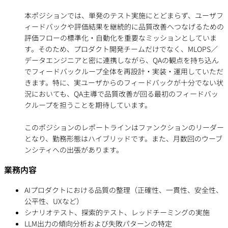
本ポジションでは、単発のテスト実施にとどまらず、ユーザフ
ィードバックや評価結果を継続的に品質改善へつなげるための
評価フローの標準化・自動化を重要なミッションとしていま
す。そのため、プロダクト開発チームだけでなく、MLOPS／
データエンジニアと密に連携しながら、QAの観点を持ち込ん
でフィードバックループ全体を再設計・実装・運用していただ
きます。特に、実ユーザからのフィードバックが十分でない状
況においても、QA主導で品質改善が回る最初のフィードバッ
クループを担うことを期待しています。
このポジションのレポートラインはファンクションのリーダー
となり、勤務形態はハイブリッドです。また、月数回のウーブ
ンシティへの出張があります。
業務内容
AIプロダクトにおける品質の整理（正確性、一貫性、安全性、
公平性、UXなど）
シナリオテスト、探索的テスト、レッドチーミングの実施
LLM出力の傾向分析および失敗パターンの特定