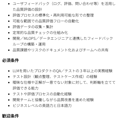
ユーザフィードバック（ログ、評価、問い合わせ等）を活用し
た品質評価の設計
評価プロセスの標準化・再利用可能な形での整理
可能な範囲での品質評価フローの自動化
評価データの収集・集計
定常的な品質チェックの仕組み化
開発／MLOPS／データエンジニアと連携したフィードバック
ループの構築・運用
品質課題やリスクのドキュメント化およびチームへの共有
必須条件
LLMを用いたプロダクトのQA／テストの３年以上の実務経験
テスト設計（観点整理、テストケース作成）の経験
曖昧な仕様や正解が一意でない対象に対して、判断軸を立てて
評価できる能力
テストや評価プロセスの自動化経験
開発チームと協働しながら品質改善を進めた経験
ビジネスレベルの英語力と日本語力
歓迎条件