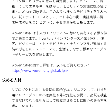
トヨタはモビリティの意味を再定義します。ヒト、モノ、情
報、そしてエネルギーを動かし、モビリティの常識に挑み続け
ます。Woven Cityでは、このような様々なモビリティを生み出
し、試すテストコースとして、ヒト中心の街・実証実験の街・
未完成の街をコンセプトに、幸せの量産を目指します。
Woven Cityには未来のモビリティへの想いを共有する多様な仲
間が集まります。Inventors（インベンターズ／発明家）、住
民、ビジターは、ヒト・モビリティ・社会インフラが連携する
街の形をしたテストコースで、生活をしながら様々なプロダク
トやサービスを実証します。
Woven Cityに関する詳細は、以下をご覧ください：
https://www.woven-city.global/jpn/
求める人材
AIプロダクトにおける最初の専任QAエンジニアとして、LLMを
用いたプロダクトの不確実性や非決定性を前提に、品質を検査
するだけでなく仕組みとして成立させることに関心のある方を
求めています。