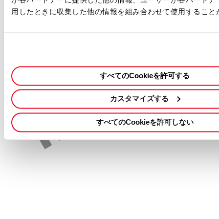
・社内研修制度（ソフトウェア学習・語学学習）
用したときに収集した他の情報を組み合わせて使用すること
私たちのコミットメント
・当社は機会均等な雇用を実現し、多様性を尊重しています。
・お預かりした個人情報は、採用および入社手続きにのみ使用いた
します。詳細については、
個人情報規約
をご覧ください。
この職種に応募する
採用情報を検索する
すべてのCookieを許可する
カスタマイズする
すべてのCookieを許可しない