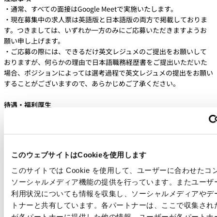
・通常、すべての面接はGoogle Meetで実施いたします。
・現在募集中の求人票は英語版と日本語版の両方で掲載しておりま
す。つきましては、いずれか一方のみにご応募いただきますようお
願い申し上げます。
・ご応募の際には、できるだけ英文レジュメのご提出をお願いして
おりますが、何らかの理由で日本語職務経歴書をご提出いただいた
場合、ポジションによっては選考過程で英文レジュメの提出をお願い
することがございますので、あらかじめご了承ください。
待遇・福利厚生
・経験に基づく業界水準に見合った給与
・勤務時間 ：フレキシブルな勤務時間
・年次有給休暇：年間20日（初年度は入社月により日数が異なる）
・私傷病休暇：年間6日（初年度は入社月により日数が異なる）
このウェブサイトはCookieを使用します
・休日：土日、祝日、その他当社が定めた日
・社会保険：健康保険、厚生年金保険、労災保険、雇用保険、介護
このサイトでは Cookie を使用して、ユーザーに合わせた
保険
ソーシャルメディア機能の提供を行っています。またユーザ
・住宅手当
利用状況についても情報を収集し、ソーシャルメディアやデ
・退職金制度
トナーと共有しています。各パートナーは、ここで収集され
・レンタカーサポート
が各パートナーに提供した他の情報、ユーザーが各パートナ