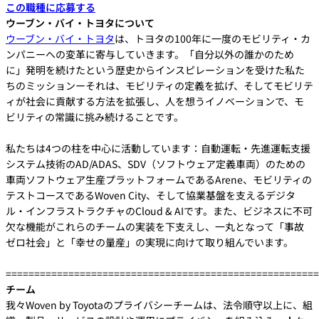
この職種に応募する
ウーブン・バイ・トヨタについて
ウーブン・バイ・トヨタ
は、トヨタの100年に一度のモビリティ・カ
ンパニーへの変革に寄与していきます。「自分以外の誰かのため
に」発明を続けたという歴史からインスピレーションを受けた私た
ちのミッションーそれは、モビリティの定義を拡げ、そしてモビリテ
ィが社会に貢献する方法を拡張し、人を想うイノベーションで、モ
ビリティの常識に挑み続けることです。
私たちは4つの柱を中心に活動しています：自動運転・先進運転支援
システム技術のAD/ADAS、SDV（ソフトウェア定義車両）のための
車両ソフトウェア生産プラットフォームであるArene、モビリティの
テストコースであるWoven City、そして協業基盤を支えるデジタ
ル・インフラストラクチャのCloud & AIです。また、ビジネスに不可
欠な機能がこれらのチームの実装を下支えし、一丸となって「事故
ゼロ社会」と「幸せの量産」の実現に向けて取り組んでいます。
=======================================================
チーム
我々Woven by Toyotaのプライバシーチームは、法令順守以上に、組